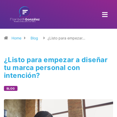
Home
Blog
¿Listo para empezar…
¿Listo para empezar a diseñar
tu marca personal con
intención?
BLOG