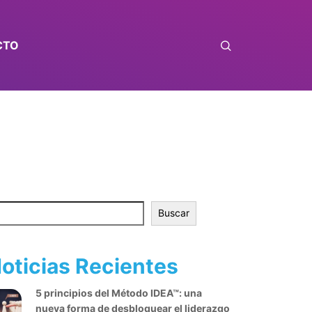
CTO
scar
Buscar
oticias Recientes
5 principios del Método IDEA™: una
nueva forma de desbloquear el liderazgo