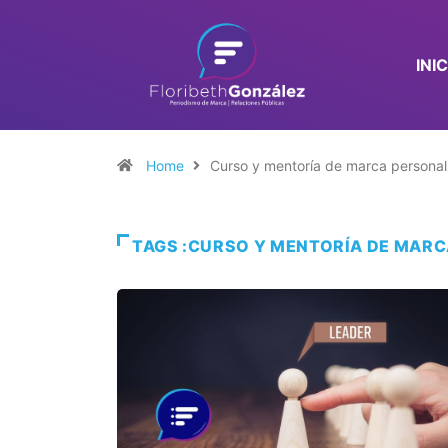
INI
Home
Curso y mentoría de marca personal
TAGS :CURSO Y MENTORÍA DE MARC