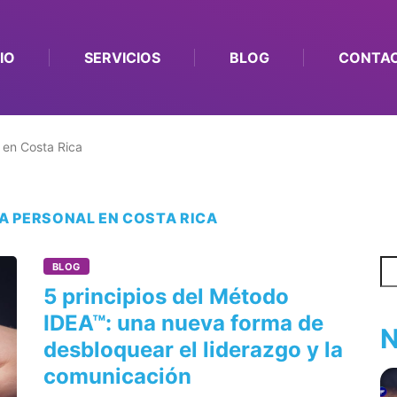
CIO
SERVICIOS
BLOG
CONTA
 en Costa Rica
A PERSONAL EN COSTA RICA
Bu
BLOG
5 principios del Método
IDEA™: una nueva forma de
N
desbloquear el liderazgo y la
comunicación