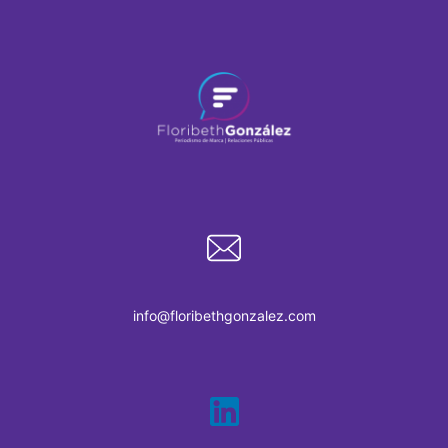
info@floribethgonzalez.com