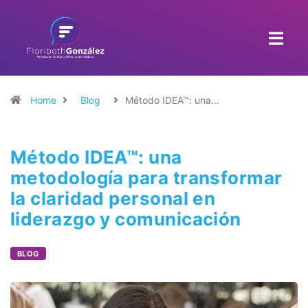
Home
Blog
Método IDEA™: una…
Método IDEA™: una
metodología para transformar
la claridad personal en
liderazgo y comunicación
BLOG