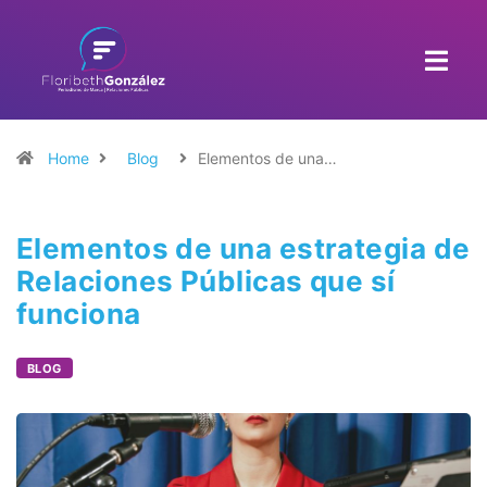
Home
Blog
Elementos de una…
Elementos de una estrategia de
Relaciones Públicas que sí
funciona
BLOG