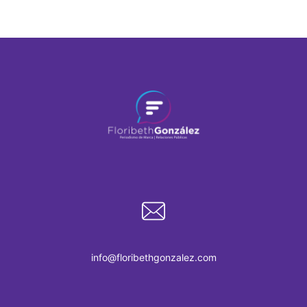
info@floribethgonzalez.com