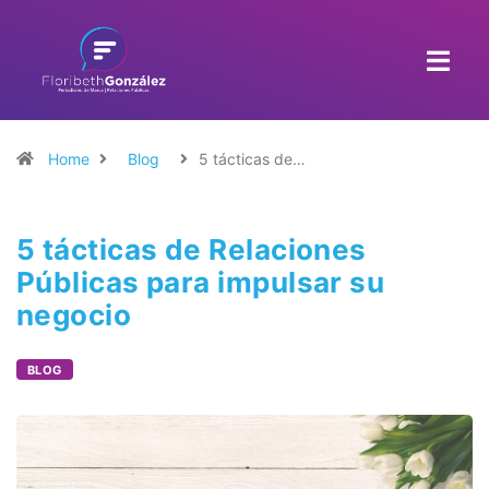
Home
Blog
5 tácticas de…
5 tácticas de Relaciones
Públicas para impulsar su
negocio
BLOG