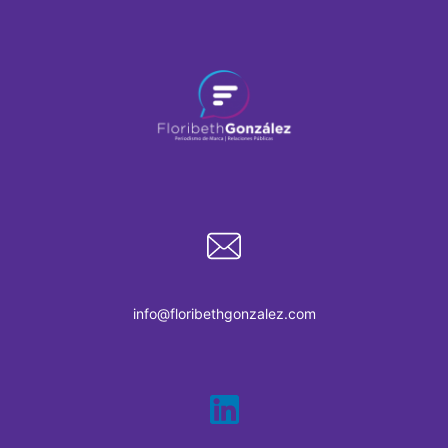
info@floribethgonzalez.com