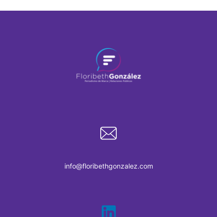
info@floribethgonzalez.com