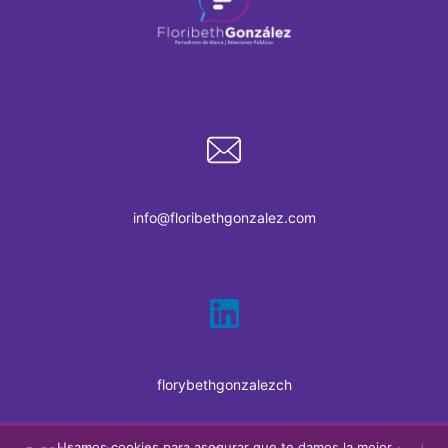
info@floribethgonzalez.com
florybethgonzalezch
Usamos cookies para asegurar que te damos la mejor