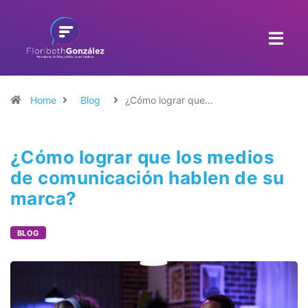
Home
Blog
¿Cómo lograr que…
¿Cómo lograr que los medios
de comunicación hablen de su
marca?
BLOG