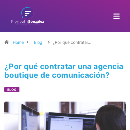
Home
Blog
¿Por qué contratar…
¿Por qué contratar una agencia
boutique de comunicación?
BLOG