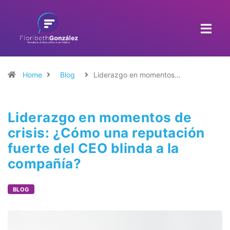
Home
Blog
Liderazgo en momentos…
Liderazgo en momentos de
crisis: ¿Cómo una reputación
fuerte del CEO blinda a la
compañía?
BLOG