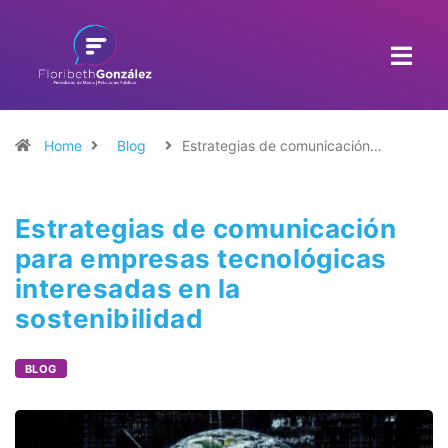
Home
Blog
Estrategias de comunicación…
Estrategias de comunicación
para empresas tecnológicas
interesadas en la
sostenibilidad
BLOG